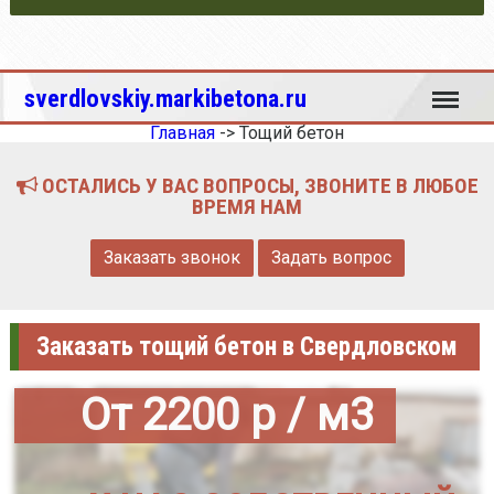
Меню
sverdlovskiy.markibetona.ru
Главная
->
Тощий бетон
ОСТАЛИСЬ У ВАС ВОПРОСЫ, ЗВОНИТЕ В ЛЮБОЕ
ВРЕМЯ НАМ
Заказать звонок
Задать вопрос
Заказать тощий бетон в Свердловском
От 2200 р / м3